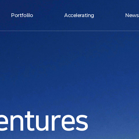
Portfolilo
Accelerating
News
entures